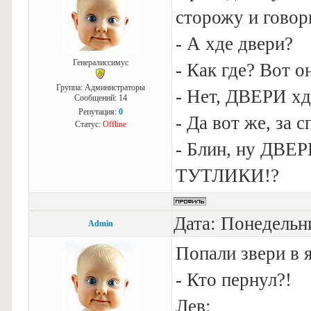
сторожу и говор
- А хде двери?
Генералиссимус
- Как где? Вот о
Группа: Администраторы
- Нет, ДВЕРИ хд
Сообщений:
14
Репутация:
0
- Да вот же, за с
Статус:
Offline
- Блин, ну ДВ
ТУТЛИКИ!?
Дата: Понедельни
Admin
Попали звери в 
- Кто пернул?!
Лев: