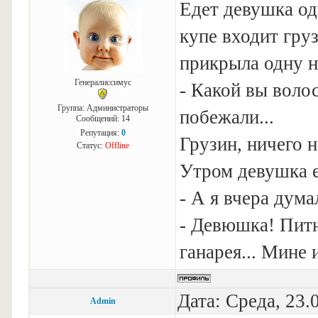
Едет девушка одн
купе входит гру
прикрыла одну н
Генералиссимус
- Какой вы воло
Группа: Администраторы
побежали...
Сообщений:
14
Репутация:
0
Грузин, ничего н
Статус:
Offline
Утром девушка е
- А я вчера дума
- Девюшка! Питн
ганарея... Мине
Дата: Среда, 23.
Admin