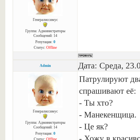
Генералиссимус
Группа: Администраторы
Сообщений:
14
Репутация:
0
Статус:
Offline
Дата: Среда, 23.
Admin
Патрулируют два
спрашивают её:
- Ты хто?
Генералиссимус
- Манекенщица.
Группа: Администраторы
- Це як?
Сообщений:
14
Репутация:
0
- Хожу в красив
Статус:
Offline