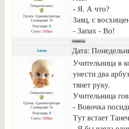
Генералиссимус
- Я. А что?
Группа: Администраторы
Заяц, с восхище
Сообщений:
14
Репутация:
0
- Запах - Во!
Статус:
Offline
Дата: Понедельни
Admin
Учительница в к
yнести два аpбy
тянет pyкy.
Генералиссимус
Учительница гов
Группа: Администраторы
- Вовочка посиди
Сообщений:
14
Репутация:
0
Тyт встает Танеч
Статус:
Offline
- Я бы взяла оди