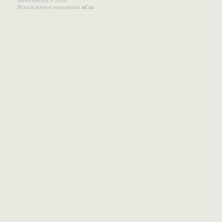
DownJournal © 2026
Используются технологии
uCoz