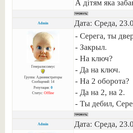
А дітям яка забав
Дата: Среда, 23.
Admin
- Серега, ты две
- Закрыл.
- На ключ?
Генералиссимус
- Да на ключ.
Группа: Администраторы
- На 2 оборота?
Сообщений:
14
Репутация:
0
- Да на 2, на 2.
Статус:
Offline
- Ты дебил, Серег
Дата: Среда, 23.
Admin