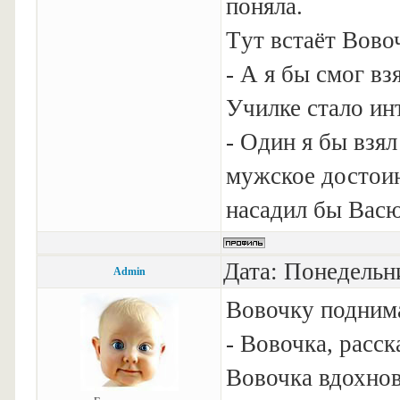
поняла.
Тyт встаёт Вово
- А я бы смог вз
Училке стало инт
- Один я бы взял
мyжское достоин
насадил бы Васю
Дата: Понедельни
Admin
Вовочку поднима
- Вовочка, расс
Вовочка вдохнов