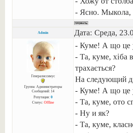
- Хожу от столба
- Ясно. Мыкола,
Дата: Среда, 23.
Admin
- Куме! А що це 
- Та, куме, хіба 
трахається?
Генералиссимус
На следующий де
Группа: Администраторы
- Куме! А що це 
Сообщений:
14
Репутация:
0
- Та, куме, ото 
Статус:
Offline
- Ну и як?
- Та, куме, клас