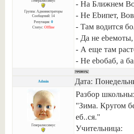
Генералиссимус
- На Ближнем Вос
Группа: Администраторы
- Не Еbипет, Вов
Сообщений:
14
Репутация:
0
- Там водится б
Статус:
Offline
- Да не еbемоты,
- А еще там раст
- Не еbобаб, а ба
Дата: Понедельни
Admin
Разбор школьны
"Зима. Кругом бе
еб..ся."
Генералиссимус
Учительница: