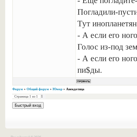
- Еще погладите-
Погладили-пусти
Тут инопланетян
- А если его ног
Голос из-под зе
- А если его ног
пи$ды.
Форум
»
Общий форум
»
Юмор
»
Анекдотица
1
Страница
1
из
1