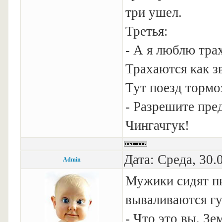
три ушел.
Третья:
- А я люблю тра
Трахаются как з
Тут поезд тормо
- Разрешите пред
Чингачгук!
Дата: Среда, 30.
Admin
Мужики сидят пь
вываливаются г
- Что это вы, Зе