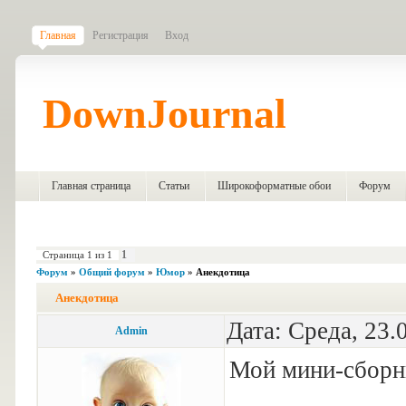
Главная
Регистрация
Вход
DownJournal
Главная страница
Статьи
Широкоформатные обои
Форум
1
Страница
1
из
1
Форум
»
Общий форум
»
Юмор
»
Анекдотица
Анекдотица
Дата: Среда, 23.
Admin
Мой мини-сборн