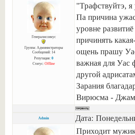
"Трафствуйтэ, я
Па причина ужас
уровне развитиё
Генералиссимус
причинять какая
Группа: Администраторы
ощень прашу Уас
Сообщений:
14
Репутация:
0
важная для Уас 
Статус:
Offline
другой адрисата
Зарания благада
Вирюсма - Джа
Дата: Понедельни
Admin
Приходит мужик 