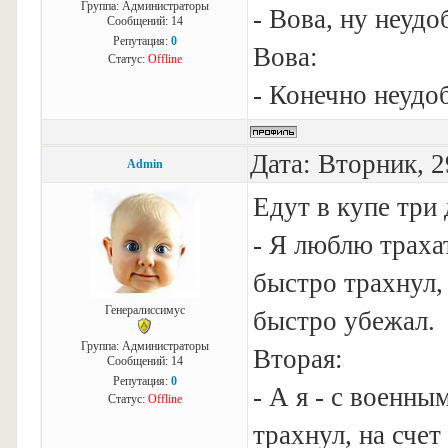
Группа: Администраторы
- Вова, ну неудо
Сообщений:
14
Репутация:
0
Вова:
Статус:
Offline
- Конечно неудо
Дата: Вторник, 2
Admin
Едут в купе три
- Я люблю траха
быстро трахнул,
Генералиссимус
быстро убежал.
Группа: Администраторы
Вторая:
Сообщений:
14
Репутация:
0
- А я - с военны
Статус:
Offline
трахнул, на счет