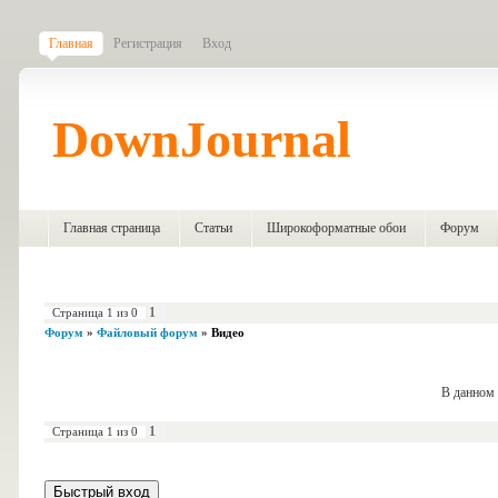
Главная
Регистрация
Вход
DownJournal
Главная страница
Статьи
Широкоформатные обои
Форум
1
Страница
1
из
0
Форум
»
Файловый форум
»
Видео
В данном 
1
Страница
1
из
0